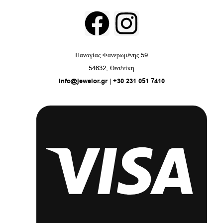
F
I
a
n
Παναγίας Φανερωμένης 59
c
s
54632, Θεσ/νίκη
info@jewelor.gr
|
+30 231 051 7410
e
t
b
a
o
g
o
r
k
a
m