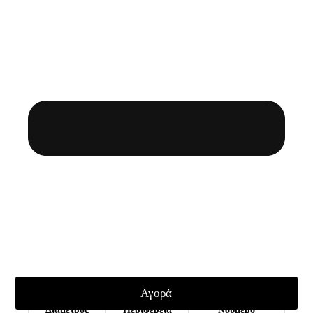
Μέσο Γυναικείο Δάχτυλο
Αγορά
Διάμετρος
Περιφέρεια
Νούμερο