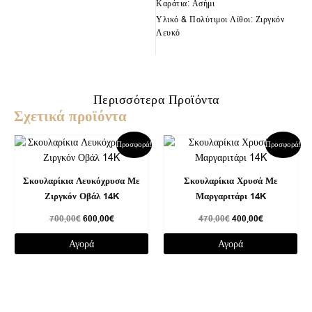
Καράτια: Ασήμι
Υλικό & Πολύτιμοι Λίθοι: Ζιργκόν
Λευκό
Περισσότερα Προϊόντα
Σχετικά προϊόντα
Original
Η
Original
Η
Προσφορά!
Προσφορά!
price
τρέχουσα
price
τρέχουσα
was:
τιμή
was:
τιμή
700,00€.
είναι:
470,00€.
είναι:
Σκουλαρίκια Λευκόχρυσα Με
Σκουλαρίκια Χρυσά Με
600,00€.
400,00€.
Ζιργκόν Οβάλ 14K
Μαργαριτάρι 14K
700,00
€
600,00
€
470,00
€
400,00
€
Αγορά
Αγορά