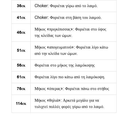
36εκ
Choker: Φοριέται γύρω από το λαιμό.
41εκ
Choker: Φοριέται στη βάση του λαιμού.
Μήκος «πριγκίπισσας»: Φοριέται στο ύψος
46εκ
της κλείδας των ώμων.
Μήκος «απογευματινό»: Φοριέται λίγο κάτω
51εκ
από την κλείδα των ώμων.
56εκ
Φοριέται στο μήκος της λαιμόκοψης
61εκ
Φοριέται λίγο πιο κάτω από τη λαιμόκοψη.
76εκ
Μήκος «όπερας»: Φοριέται πάνω στο στήθος
Μήκος «θηλιά»: Αρκετά μεγάλο για να
114εκ
τυλιχτεί πολλές φορές γύρω από το λαιμό.