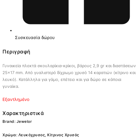
Συσκευασία δώρου
Περιγραφή
Γυναικεία πλεκτά σκουλαρίκια-κρίκοι, βάρους 2,9 gr και διαστάσεων
25×17 mm. Από γυαλιστερό δίχρωμο χρυσό 14 καρατιών (κίτρινο και
λευκό). Κατάλληλα για γάμο, επέτειο και για δώρο σε κάποια
γυναίκα.
Εξαντλημένο
Χαρακτηριστικά
Brand: Jewelor
Χρώμα: Λευκόχρυσος, Κίτρινος Χρυσός