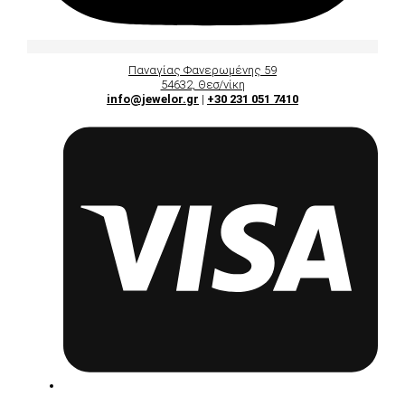
Παναγίας Φανερωμένης 59
54632, Θεσ/νίκη
info@jewelor.gr
|
+30 231 051 7410