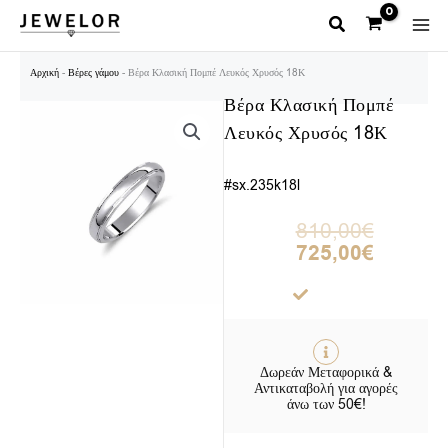
Μετάβαση
στο
περιεχόμενο
Αρχική
-
Βέρες γάμου
-
Βέρα Κλασική Πομπέ Λευκός Χρυσός 18Κ
Βέρα Κλασική Πομπέ
Λευκός Χρυσός 18Κ
#sx.235k18l
Original
Η
810,00
€
price
τρέχουσα
725,00
€
was:
τιμή
810,00€.
είναι:
725,00€.
Δωρεάν Μεταφορικά &
Αντικαταβολή για αγορές
άνω των 50€!