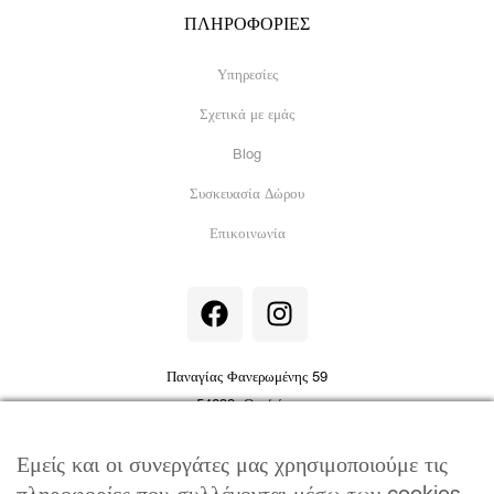
ΠΛΗΡΟΦΟΡΙΕΣ
Υπηρεσίες
Σχετικά με εμάς
Blog
Συσκευασία Δώρου
Επικοινωνία
F
I
a
n
c
s
e
t
Παναγίας Φανερωμένης 59
b
a
54632, Θεσ/νίκη
o
g
info@jewelor.gr
|
+30 231 051 7410
o
r
Εμείς και οι συνεργάτες μας χρησιμοποιούμε τις
k
a