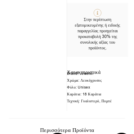
Στην περίπτωση
εξατομικευμένης ή ειδικής
παραγγελίας προηγείται
προκαταβολή 30% της
συνολικής αξίας του
προϊόντος.
Χαρακτηριστικά
Brand: Jewelor
Χρώμα: Λευκόχρυσος
Φύλο: Unisex
Καράτια: 18 Καράτια
Τεχνική: Γυαλιστερό, Πομπέ
Περισσότερα Προϊόντα