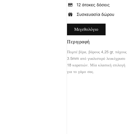
12 άτοκες δόσεις
Συσκευασία δώρου
Μεγεθολόγιο
Περιγραφή
Πομπέ βέρα, βάρους 4,25 gr, πάχους
3.5mm από γυαλιστερό λευκόχρυσο
18 καρατιών. Μία κλασική επιλογή
για το γάμο σας.