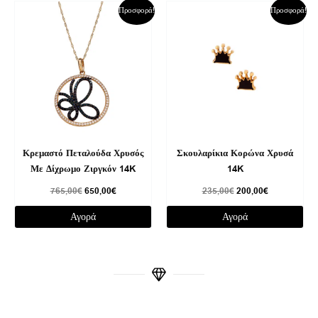
Original
Η
Original
Η
Προσφορά!
Προσφορά!
price
τρέχουσα
price
τρέχουσα
was:
τιμή
was:
τιμή
765,00€.
είναι:
235,00€.
είναι:
650,00€.
200,00€.
Κρεμαστό Πεταλούδα Χρυσός
Σκουλαρίκια Κορώνα Χρυσά
Με Δίχρωμο Ζιργκόν 14K
14K
765,00
€
650,00
€
235,00
€
200,00
€
Αγορά
Αγορά