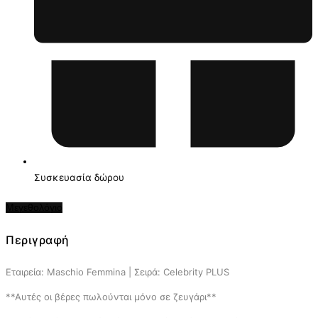
Συσκευασία δώρου
Μεγεθολόγιο
Περιγραφή
Εταιρεία: Maschio Femmina | Σειρά: Celebrity PLUS
**Αυτές οι βέρες πωλούνται μόνο σε ζευγάρι**