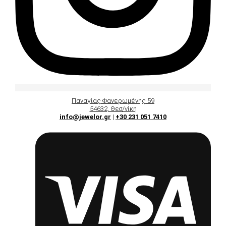
Παναγίας Φανερωμένης 59
54632, Θεσ/νίκη
info@jewelor.gr
|
+30 231 051 7410