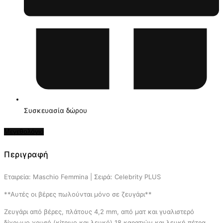
Συσκευασία δώρου
Μεγεθολόγιο
Περιγραφή
Εταιρεία: Maschio Femmina | Σειρά: Celebrity PLUS
**Αυτές οι βέρες πωλούνται μόνο σε ζευγάρι**
Ζευγάρι από βέρες, πλάτους 4,2 mm, από ματ και γυαλιστερό
δίχρωμο χρυσό (κίτρινο και λευκό) 18 καρατιών και λευκή πέτρα