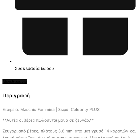
Συσκευασία δώρου
Μεγεθολόγιο
Περιγραφή
Εταιρεία: Maschio Femmina | Σειρά: Celebrity PLUS
**Αυτές οι βέρες πωλούνται μόνο σε ζευγάρι**
Ζευγάρι από βέρες, πλάτους 3,6 mm, από ματ χρυσό 14 καρατιών και
λευκή πέτρα ζιργκόν (μόνο στις γυναικείες). Μία κλασική επιλογή