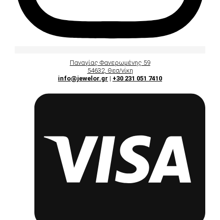
Παναγίας Φανερωμένης 59
54632, Θεσ/νίκη
info@jewelor.gr
|
+30 231 051 7410