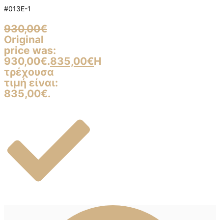
#013E-1
930,00
€
Original
price was:
930,00€.
835,00
€
Η
τρέχουσα
τιμή είναι:
835,00€.