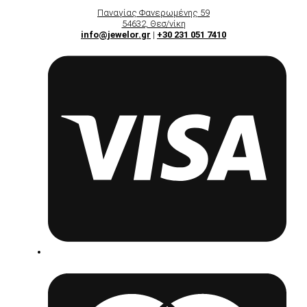
Παναγίας Φανερωμένης 59
54632, Θεσ/νίκη
info@jewelor.gr
|
+30 231 051 7410