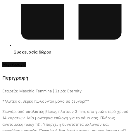
Συσκευασία δώρου
Μεγεθολόγιο
Περιγραφή
Εταιρεία: Maschio Femmina | Σειρά: Eternity
**Αυτές οι βέρες πωλούνται μόνο σε ζευγάρι**
Ζευγάρι από σκαλιστές βέρες, πλάτους 3 mm, από γυαλιστερό χρυσό
14 καρατιών. Μία μοντέρνα επιλογή για το γάμο σας. Πλήρως
ανατομικές (easy fit). Υπάρχει η δυνατότητα αλλαγών και
προσθήκης πετρών (ζιργκόν ή διαμάντι) κατόπιν συνεννόησης μαζί