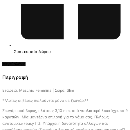
Συσκευασία δώρου
Μεγεθολόγιο
Περιγραφή
Εταιρεία: Maschio Femmina | Σειρά: Slim
**Αυτές οι βέρες πωλούνται μόνο σε ζευγάρι**
Ζευγάρι από βέρες, πλάτους 3,10 mm, από γυαλιστερό λευκόχρυσο 9
καρατιών. Μία μοντέρνα επιλογή για το γάμο σας. Πλήρως
ανατομικές (easy fit). Υπάρχει η δυνατότητα αλλαγών και
προσθήκης πετρών (ζιργκόν ή διαμάντι) κατόπιν συνεννόησης μαζί