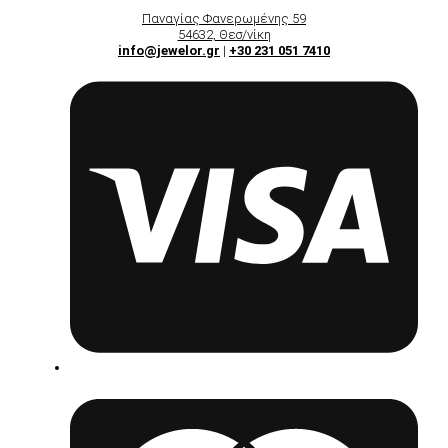
Παναγίας Φανερωμένης 59
54632, Θεσ/νίκη
info@jewelor.gr
|
+30 231 051 7410