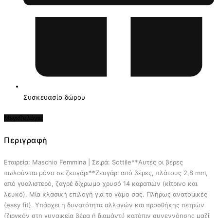
Συσκευασία δώρου
Μεγεθολόγιο
Περιγραφή
Εταιρεία: Maschio Femmina | Σειρά: Sottile**Αυτές οι βέρες
πωλούνται μόνο σε ζευγάρι**Ζευγάρι από βέρες, πλάτους 2,8 mm,
από γυαλιστερό, ζαγρέ δίχρωμο χρυσό 14 καρατιών (κίτρινο και
λευκό). Μία κλασική επιλογή για το γάμο σας. Πλήρως ανατομικές
(easy fit). Υπάρχει η δυνατότητα αλλαγών και προσθήκης πετρών
(ζιργκόν στη γυναικεία βέρα ή διαμάντι) κατόπιν συνεννόησης μαζί