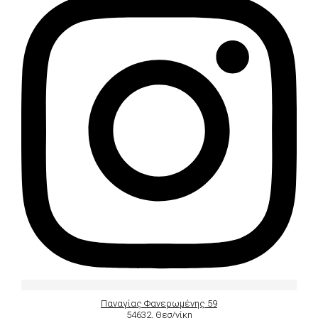
Παναγίας Φανερωμένης 59
54632, Θεσ/νίκη