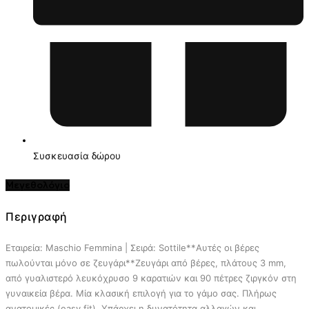
Συσκευασία δώρου
Μεγεθολόγιο
Περιγραφή
Εταιρεία: Maschio Femmina | Σειρά: Sottile**Αυτές οι βέρες
πωλούνται μόνο σε ζευγάρι**Ζευγάρι από βέρες, πλάτους 3 mm,
από γυαλιστερό λευκόχρυσο 9 καρατιών και 90 πέτρες ζιργκόν στη
γυναικεία βέρα. Μία κλασική επιλογή για το γάμο σας. Πλήρως
ανατομικές (easy fit). Υπάρχει η δυνατότητα αλλαγών και