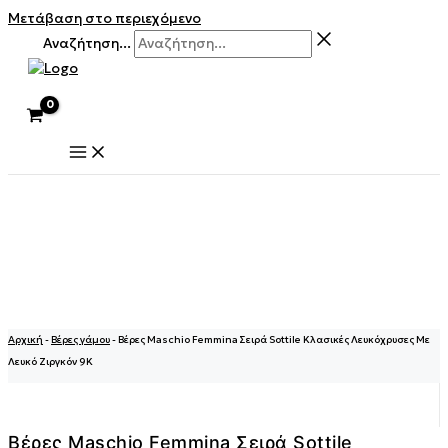
Μετάβαση στο περιεχόμενο
Αναζήτηση...
Αρχική
-
Βέρες γάμου
-
Βέρες Maschio Femmina Σειρά Sottile Κλασικές Λευκόχρυσες Με
Λευκό Ζιργκόν 9Κ
Βέρες Maschio Femmina Σειρά Sottile