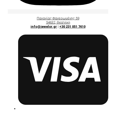
Παναγίας Φανερωμένης 59
54632, Θεσ/νίκη
info@jewelor.gr
|
+30 231 051 7410