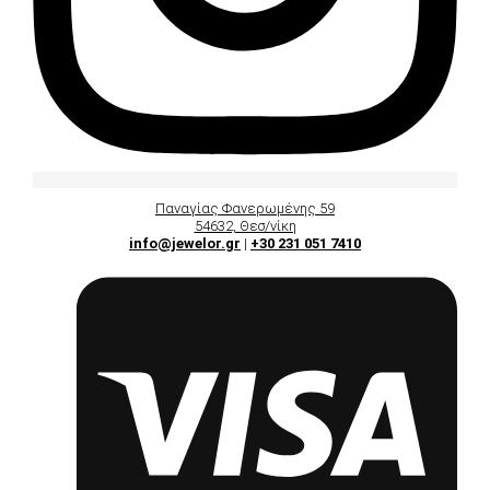
Παναγίας Φανερωμένης 59
54632, Θεσ/νίκη
info@jewelor.gr
|
+30 231 051 7410