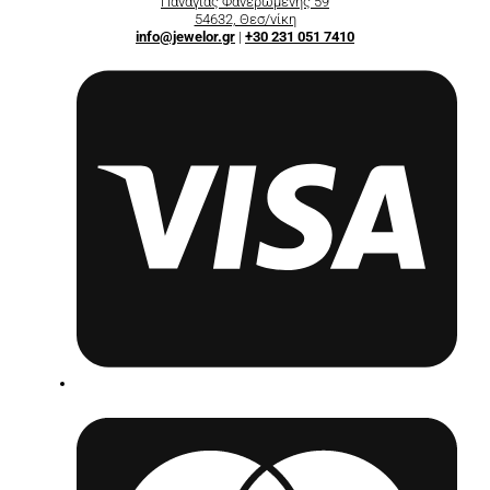
Παναγίας Φανερωμένης 59
54632, Θεσ/νίκη
info@jewelor.gr
|
+30 231 051 7410