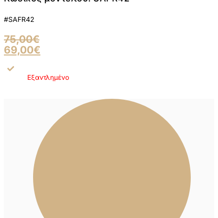
#SAFR42
75,00
€
69,00
€
Εξαντλημένο