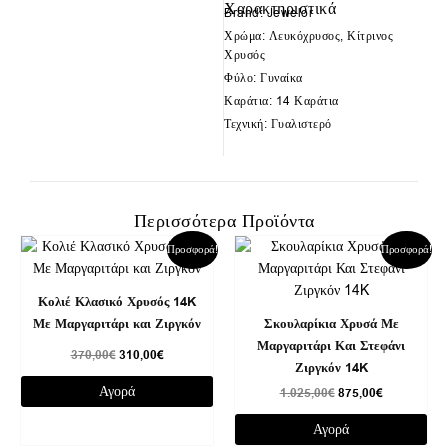
Χαρακτηριστικά
Brand: Jewelor
Χρώμα: Λευκόχρυσος, Κίτρινος
Χρυσός
Φύλο: Γυναίκα
Καράτια: 14 Καράτια
Τεχνική: Γυαλιστερό
Περισσότερα Προϊόντα
Original
Η
Original
Η
Προσφορά!
Προσφορά!
price
τρέχουσα
price
τρέχουσα
was:
τιμή
was:
τιμή
370,00€.
είναι:
1.025,00€.
είναι:
Κολιέ Κλασικό Χρυσός 14K
310,00€.
875,00€.
Με Μαργαριτάρι και Ζιργκόν
Σκουλαρίκια Χρυσά Με
Μαργαριτάρι Και Στεφάνι
370,00
€
310,00
€
Ζιργκόν 14K
Αγορά
1.025,00
€
875,00
€
Αγορά