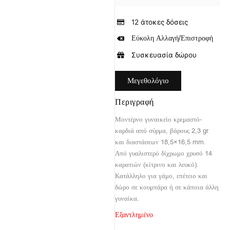
12 άτοκες δόσεις
Εύκολη Αλλαγή/Επιστροφή
Συσκευασία δώρου
Μεγεθολόγιο
Περιγραφή
Μοντέρνο γυναικείο κρεμαστό-
καρδιά από σύρμα, βάρους 2,3 gr
και διαστάσεων 18,5×16,5 mm.
Από γυαλιστερό δίχρωμο χρυσό 14
καρατιών (κίτρινο και λευκό).
Κατάλληλο για γάμο, επέτειο και
δώρο σε κουμπάρα ή σε κάποια άλλη
γυναίκα.
Εξαντλημένο