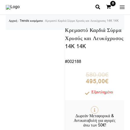
Μετάβαση
στο
περιεχόμενο
Αρχική
-
Trends κοσμήματα
-
Κρεμαστό Καρδιά Σύρμα Χρυσός και Λευκόχρυσος 14K 14K
Κρεμαστό Καρδιά Σύρμα
Χρυσός και Λευκόχρυσος
14K 14K
#002188
Original
Η
580,00
€
price
τρέχουσα
495,00
€
was:
τιμή
580,00€.
είναι:
Εξαντλημένο
495,00€.
Δωρεάν Μεταφορικά &
Αντικαταβολή για αγορές
άνω των 50€!