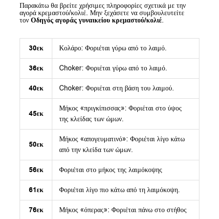
Παρακάτω θα βρείτε χρήσιμες πληροφορίες σχετικά με την
αγορά κρεμαστού/κολιέ. Μην ξεχάσετε να συμβουλευτείτε
τον
Οδηγός αγοράς γυναικείου κρεμαστού/κολιέ
.
30εκ
Κολάρο: Φοριέται γύρω από το λαιμό.
36εκ
Choker: Φοριέται γύρω από το λαιμό.
40εκ
Choker: Φοριέται στη βάση του λαιμού.
Μήκος «πριγκίπισσας»: Φοριέται στο ύψος
45εκ
της κλείδας των ώμων.
Μήκος «απογευματινό»: Φοριέται λίγο κάτω
50εκ
από την κλείδα των ώμων.
56εκ
Φοριέται στο μήκος της λαιμόκοψης
61εκ
Φοριέται λίγο πιο κάτω από τη λαιμόκοψη.
76εκ
Μήκος «όπερας»: Φοριέται πάνω στο στήθος