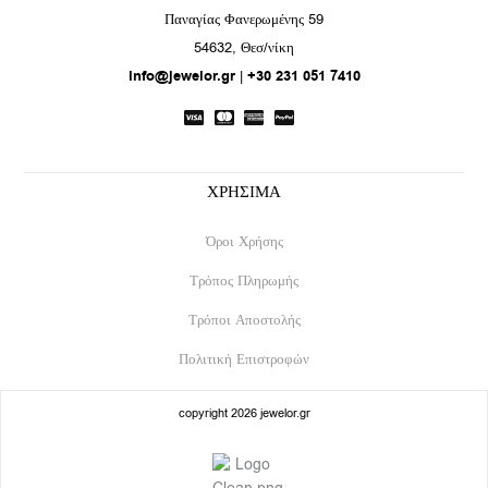
e
t
Παναγίας Φανερωμένης 59
b
a
54632, Θεσ/νίκη
o
g
info@jewelor.gr
|
+30 231 051 7410
o
r
k
a
m
ΧΡΗΣΙΜΑ
Όροι Χρήσης
Τρόπος Πληρωμής
Τρόποι Αποστολής
Πολιτική Επιστροφών
copyright 2026 jewelor.gr