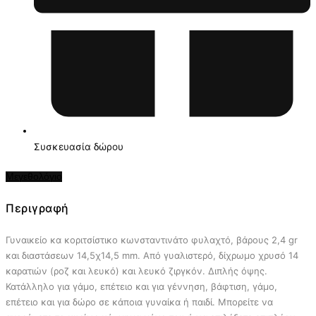
Συσκευασία δώρου
Μεγεθολόγιο
Περιγραφή
Γυναικείο κα κοριτσίστικο κωνσταντινάτο φυλαχτό, βάρους 2,4 gr
και διαστάσεων 14,5χ14,5 mm. Από γυαλιστερό, δίχρωμο χρυσό 14
καρατιών (ροζ και λευκό) και λευκό ζιργκόν. Διπλής όψης.
Κατάλληλο για γάμο, επέτειο και για γέννηση, βάφτιση, γάμο,
επέτειο και για δώρο σε κάποια γυναίκα ή παιδί.
Μπορείτε να