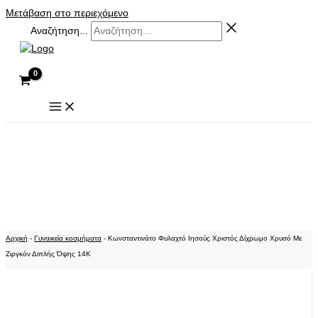
Μετάβαση στο περιεχόμενο
Αναζήτηση...
Αρχική
-
Γυναικεία κοσμήματα
-
Κωνσταντινάτο Φυλαχτό Ιησούς Χριστός Δίχρωμο Χρυσό Με
Ζιργκόν Διπλής Όψης 14K