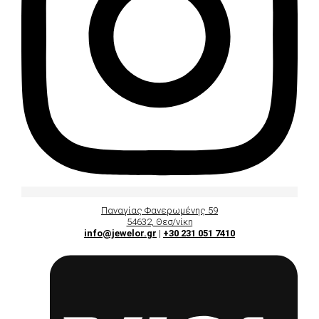
Παναγίας Φανερωμένης 59
54632, Θεσ/νίκη
info@jewelor.gr
|
+30 231 051 7410