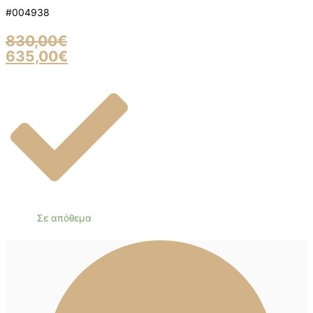
#004938
830,00
€
635,00
€
Σε απόθεμα