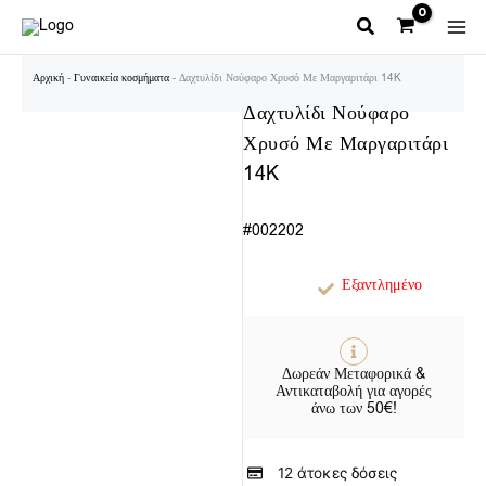
Μετάβαση
στο
περιεχόμενο
Αρχική
-
Γυναικεία κοσμήματα
-
Δαχτυλίδι Νούφαρο Χρυσό Με Μαργαριτάρι 14K
Δαχτυλίδι Νούφαρο
Χρυσό Με Μαργαριτάρι
14K
#002202
Εξαντλημένο
Δωρεάν Μεταφορικά &
Αντικαταβολή για αγορές
άνω των 50€!
12 άτοκες δόσεις