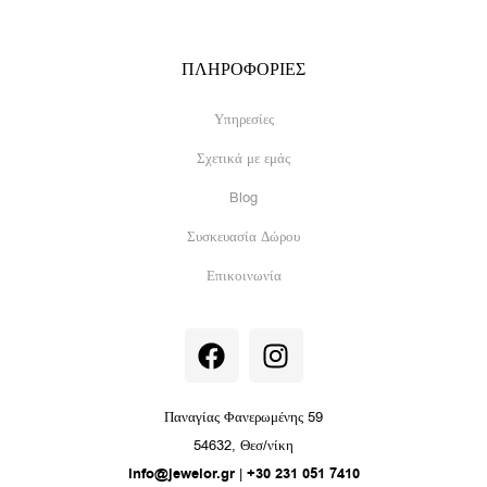
ΠΛΗΡΟΦΟΡΙΕΣ
Υπηρεσίες
Σχετικά με εμάς
Blog
Συσκευασία Δώρου
Επικοινωνία
F
I
a
n
c
s
e
t
Παναγίας Φανερωμένης 59
b
a
54632, Θεσ/νίκη
o
g
info@jewelor.gr
|
+30 231 051 7410