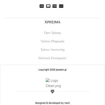
o
r
k
a
m
ΧΡΗΣΙΜΑ
Όροι Χρήσης
Τρόπος Πληρωμής
Τρόποι Αποστολής
Πολιτική Επιστροφών
copyright 2026 jewelor.gr
designed & developed by nwm