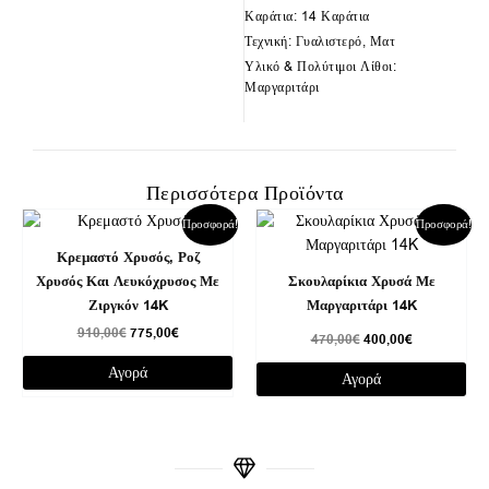
Καράτια: 14 Καράτια
Τεχνική: Γυαλιστερό, Ματ
Υλικό & Πολύτιμοι Λίθοι:
Μαργαριτάρι
Περισσότερα Προϊόντα
Original
Η
Original
Η
Προσφορά!
Προσφορά!
price
τρέχουσα
price
τρέχουσα
was:
τιμή
was:
τιμή
Κρεμαστό Χρυσός, Ροζ
910,00€.
είναι:
470,00€.
είναι:
Χρυσός Και Λευκόχρυσος Με
Σκουλαρίκια Χρυσά Με
775,00€.
400,00€.
Ζιργκόν 14K
Μαργαριτάρι 14K
910,00
€
775,00
€
470,00
€
400,00
€
Αγορά
Αγορά