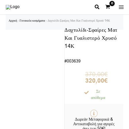
Μετάβαση
στο
περιεχόμενο
Αρχική
-
Γυναικεία κοσμήματα
-
Δαχτυλίδι-Σφαίρες Ματ Και Γυαλιστερό Χρυσό 14Κ
Δαχτυλίδι-Σφαίρες Ματ
Και Γυαλιστερό Χρυσό
14Κ
#003639
370,00
€
320,00
€
Σε
απόθεμα
Δωρεάν Μεταφορικά &
Αντικαταβολή για αγορές
άνω των 50€!