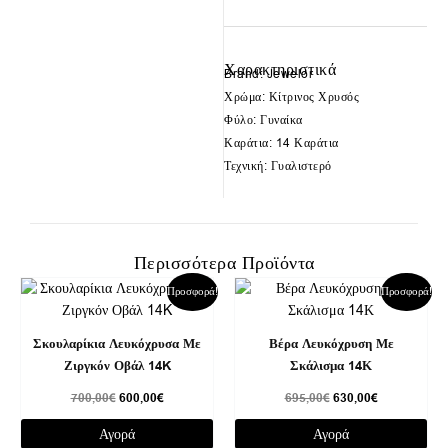
Χαρακτηριστικά
Brand: Jewelor
Χρώμα: Κίτρινος Χρυσός
Φύλο: Γυναίκα
Καράτια: 14 Καράτια
Τεχνική: Γυαλιστερό
Περισσότερα Προϊόντα
Original
Η
Original
Η
Προσφορά!
Προσφορά!
price
τρέχουσα
price
τρέχουσα
was:
τιμή
was:
τιμή
700,00€.
είναι:
695,00€.
είναι:
Σκουλαρίκια Λευκόχρυσα Με
Βέρα Λευκόχρυση Με
600,00€.
630,00€.
Ζιργκόν Οβάλ 14K
Σκάλισμα 14Κ
700,00
€
600,00
€
695,00
€
630,00
€
Αγορά
Αγορά