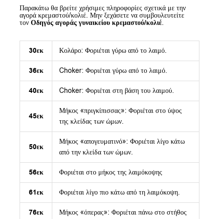
Παρακάτω θα βρείτε χρήσιμες πληροφορίες σχετικά με την
αγορά κρεμαστού/κολιέ. Μην ξεχάσετε να συμβουλευτείτε
τον
Οδηγός αγοράς γυναικείου κρεμαστού/κολιέ
.
30εκ
Κολάρο: Φοριέται γύρω από το λαιμό.
36εκ
Choker: Φοριέται γύρω από το λαιμό.
40εκ
Choker: Φοριέται στη βάση του λαιμού.
Μήκος «πριγκίπισσας»: Φοριέται στο ύψος
45εκ
της κλείδας των ώμων.
Μήκος «απογευματινό»: Φοριέται λίγο κάτω
50εκ
από την κλείδα των ώμων.
56εκ
Φοριέται στο μήκος της λαιμόκοψης
61εκ
Φοριέται λίγο πιο κάτω από τη λαιμόκοψη.
76εκ
Μήκος «όπερας»: Φοριέται πάνω στο στήθος