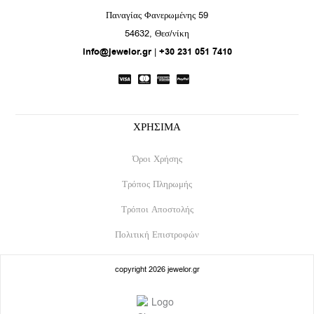
c
s
e
t
Παναγίας Φανερωμένης 59
b
a
54632, Θεσ/νίκη
o
g
info@jewelor.gr
|
+30 231 051 7410
o
r
k
a
m
ΧΡΗΣΙΜΑ
Όροι Χρήσης
Τρόπος Πληρωμής
Τρόποι Αποστολής
Πολιτική Επιστροφών
copyright 2026 jewelor.gr