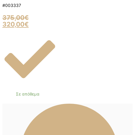
#003337
375,00
€
320,00
€
Σε απόθεμα