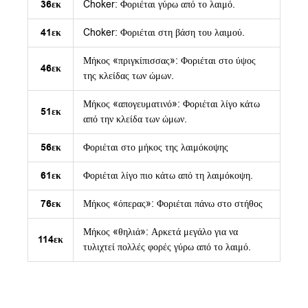
36εκ
Choker: Φοριέται γύρω από το λαιμό.
41εκ
Choker: Φοριέται στη βάση του λαιμού.
Μήκος «πριγκίπισσας»: Φοριέται στο ύψος
46εκ
της κλείδας των ώμων.
Μήκος «απογευματινό»: Φοριέται λίγο κάτω
51εκ
από την κλείδα των ώμων.
56εκ
Φοριέται στο μήκος της λαιμόκοψης
61εκ
Φοριέται λίγο πιο κάτω από τη λαιμόκοψη.
76εκ
Μήκος «όπερας»: Φοριέται πάνω στο στήθος
Μήκος «θηλιά»: Αρκετά μεγάλο για να
114εκ
τυλιχτεί πολλές φορές γύρω από το λαιμό.