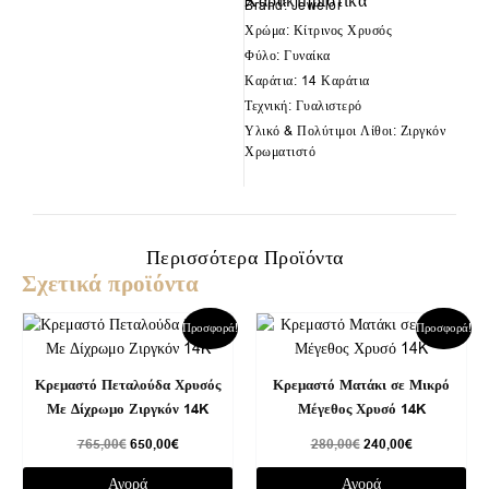
Χαρακτηριστικά
Brand: Jewelor
Χρώμα: Κίτρινος Χρυσός
Φύλο: Γυναίκα
Καράτια: 14 Καράτια
Τεχνική: Γυαλιστερό
Υλικό & Πολύτιμοι Λίθοι: Ζιργκόν
Χρωματιστό
Περισσότερα Προϊόντα
Σχετικά προϊόντα
Original
Η
Original
Η
Προσφορά!
Προσφορά!
price
τρέχουσα
price
τρέχουσα
was:
τιμή
was:
τιμή
765,00€.
είναι:
280,00€.
είναι:
Κρεμαστό Πεταλούδα Χρυσός
Κρεμαστό Ματάκι σε Μικρό
650,00€.
240,00€.
Με Δίχρωμο Ζιργκόν 14K
Μέγεθος Χρυσό 14K
765,00
€
650,00
€
280,00
€
240,00
€
Αγορά
Αγορά