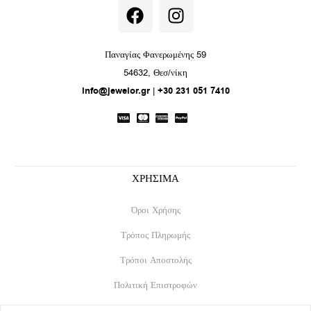
F
I
a
n
c
s
e
t
Παναγίας Φανερωμένης 59
b
a
54632, Θεσ/νίκη
o
g
info@jewelor.gr
|
+30 231 051 7410
o
r
k
a
m
ΧΡΗΣΙΜΑ
Όροι Χρήσης
Τρόπος Πληρωμής
Τρόποι Αποστολής
Πολιτική Επιστροφών