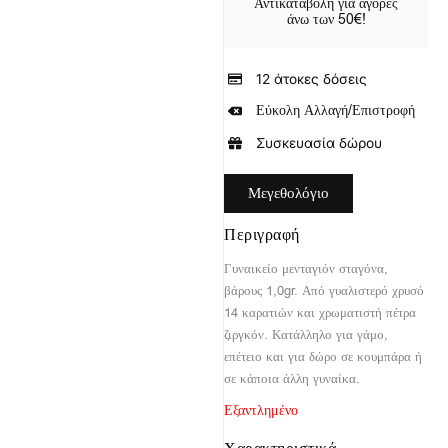
Αντικαταβολή για αγορές
άνω των 50€!
12 άτοκες δόσεις
Εύκολη Αλλαγή/Επιστροφή
Συσκευασία δώρου
Μεγεθολόγιο
Περιγραφή
Γυναικείο μενταγιόν σταγόνα,
βάρους 1,0gr. Από γυαλιστερό χρυσό
14 καρατιών και χρωματιστή πέτρα
ζιργκόν. Κατάλληλο για γάμο,
επέτειο και για δώρο σε κουμπάρα ή
σε κάποια άλλη γυναίκα.
Εξαντλημένο