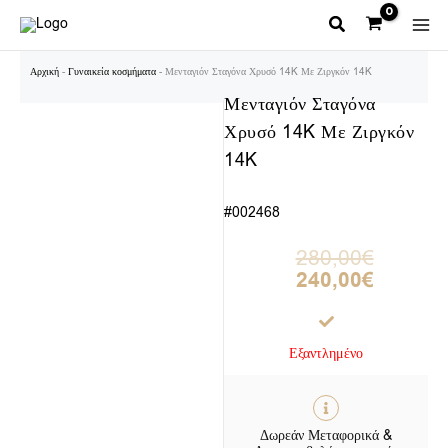
Μετάβαση
στο
περιεχόμενο
Αρχική
-
Γυναικεία κοσμήματα
-
Μενταγιόν Σταγόνα Χρυσό 14K Με Ζιργκόν 14K
Μενταγιόν Σταγόνα
Χρυσό 14K Με Ζιργκόν
14K
#002468
Original
Η
280,00
€
price
τρέχουσα
240,00
€
was:
τιμή
280,00€.
είναι:
240,00€.
Εξαντλημένο
Δωρεάν Μεταφορικά &