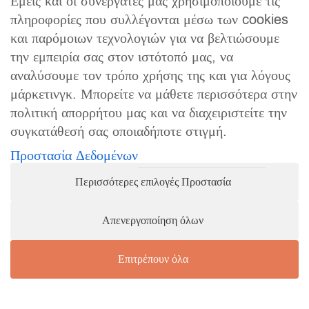
Εμείς και οι συνεργάτες μας χρησιμοποιούμε τις
πληροφορίες που συλλέγονται μέσω των cookies
19,2
60
20
και παρόμοιων τεχνολογιών για να βελτιώσουμε
19,5
61
21
την εμπειρία σας στον ιστότοπό μας, να
αναλύσουμε τον τρόπο χρήσης της και για λόγους
19,8
62
22
μάρκετινγκ. Μπορείτε να μάθετε περισσότερα στην
20
63
23
πολιτική απορρήτου μας και να διαχειριστείτε την
συγκατάθεσή σας οποιαδήποτε στιγμή.
Προστασία Δεδομένων
Περισσότερες επιλογές Προστασία
Απενεργοποίηση όλων
Επιτρέπουν όλα