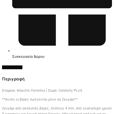
Συσκευασία δώρου
Μεγεθολόγιο
Περιγραφή
Εταιρεία: Maschio Femmina | Σειρά: Celebrity PLUS
**Αυτές οι βέρες πωλούνται μόνο σε ζευγάρι**
Ζευγάρι από σκαλιστές βέρες, πλάτους 4 mm, από γυαλιστερό χρυσό
9 καρατιών και λευκή πέτρα ζιργκόν. Μία κλασική επιλογή για το