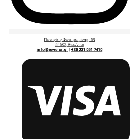
Παναγίας Φανερωμένης 59
54632, Θεσ/νίκη
info@jewelor.gr
|
+30 231 051 7410