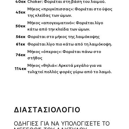
40εκ
Choker: Φοριέται στη βάση του λαιμού.
Μήκος «πριγκίπισσας»: Φοριέται στο ύψος
45εκ
της κλείδας των ώμων.
Μήκος «απογευματινό»: Φοριέται λίγο
50εκ
κάτω από την κλείδα των ώμων.
56εκ
Φοριέται στο μήκος της λαιμόκοψης
61εκ
Φοριέται λίγο πιο κάτω από τη λαιμόκοψη.
Μήκος «όπερας»: Φοριέται πάνω στο
76εκ
στήθος
Μήκος «θηλιά»: Αρκετά μεγάλο για να
114εκ
τυλιχτεί πολλές φορές γύρω από το λαιμό.
ΔΙΑΣΤΑΣΙΟΛΟΓΙΟ
ΟΔΗΓΙΕΣ ΓΙΑ ΝΑ ΥΠΟΛΟΓΙΣΕΤΕ ΤΟ