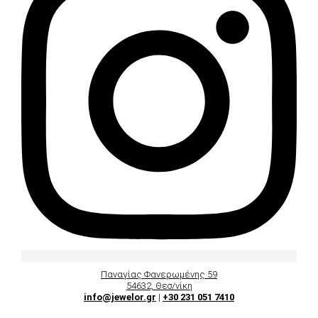
Παναγίας Φανερωμένης 59
54632, Θεσ/νίκη
info@jewelor.gr
|
+30 231 051 7410