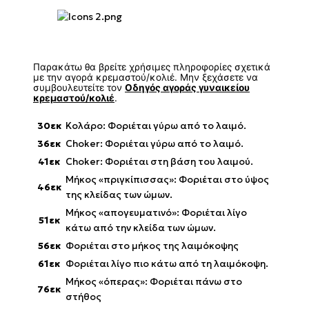
Παρακάτω θα βρείτε χρήσιμες πληροφορίες σχετικά
με την αγορά κρεμαστού/κολιέ. Μην ξεχάσετε να
συμβουλευτείτε τον
Οδηγός αγοράς γυναικείου
κρεμαστού/κολιέ
.
30εκ
Κολάρο: Φοριέται γύρω από το λαιμό.
36εκ
Choker: Φοριέται γύρω από το λαιμό.
41εκ
Choker: Φοριέται στη βάση του λαιμού.
Μήκος «πριγκίπισσας»: Φοριέται στο ύψος
46εκ
της κλείδας των ώμων.
Μήκος «απογευματινό»: Φοριέται λίγο
51εκ
κάτω από την κλείδα των ώμων.
56εκ
Φοριέται στο μήκος της λαιμόκοψης
61εκ
Φοριέται λίγο πιο κάτω από τη λαιμόκοψη.
Μήκος «όπερας»: Φοριέται πάνω στο
76εκ
στήθος