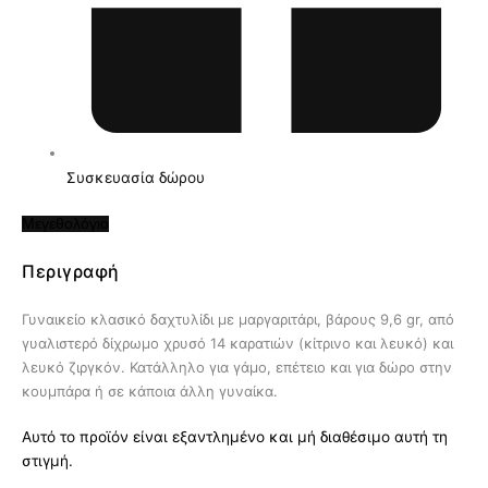
Συσκευασία δώρου
Μεγεθολόγιο
Περιγραφή
Γυναικείο κλασικό δαχτυλίδι με μαργαριτάρι, βάρους 9,6 gr, από
γυαλιστερό δίχρωμο χρυσό 14 καρατιών (κίτρινο και λευκό) και
λευκό ζιργκόν. Κατάλληλο για γάμο, επέτειο και για δώρο στην
κουμπάρα ή σε κάποια άλλη γυναίκα.
Αυτό το προϊόν είναι εξαντλημένο και μή διαθέσιμο αυτή τη
στιγμή.