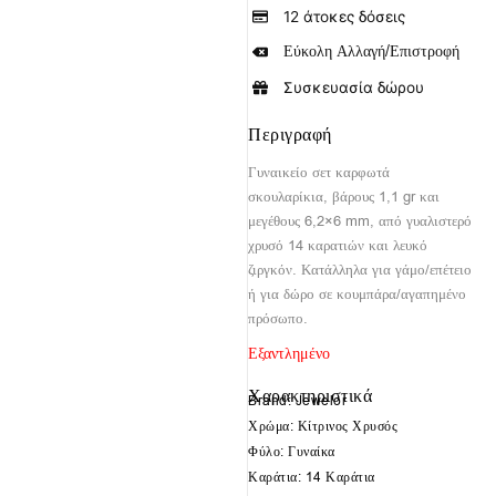
12 άτοκες δόσεις
Εύκολη Αλλαγή/Επιστροφή
Συσκευασία δώρου
Περιγραφή
Γυναικείο σετ καρφωτά
σκουλαρίκια, βάρους 1,1 gr και
μεγέθους 6,2×6 mm, από γυαλιστερό
χρυσό 14 καρατιών και λευκό
ζιργκόν. Κατάλληλα για γάμο/επέτειο
ή για δώρο σε κουμπάρα/αγαπημένο
πρόσωπο.
Εξαντλημένο
Χαρακτηριστικά
Brand: Jewelor
Χρώμα: Κίτρινος Χρυσός
Φύλο: Γυναίκα
Καράτια: 14 Καράτια