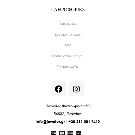
ΠΛΗΡΟΦΟΡΙΕΣ
Υπηρεσίες
Σχετικά με εμάς
Blog
Συσκευασία Δώρου
Επικοινωνία
F
I
a
n
c
s
e
t
Παναγίας Φανερωμένης 59
b
a
54632, Θεσ/νίκη
o
g
info@jewelor.gr
|
+30 231 051 7410
o
r