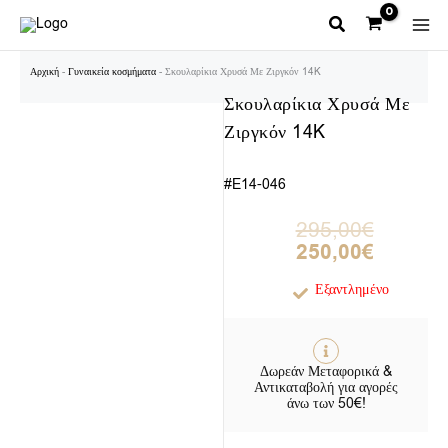
Μετάβαση
στο
περιεχόμενο
Αρχική
-
Γυναικεία κοσμήματα
-
Σκουλαρίκια Χρυσά Με Ζιργκόν 14K
Σκουλαρίκια Χρυσά Με
Ζιργκόν 14K
#E14-046
Original
Η
295,00
€
price
τρέχουσα
250,00
€
was:
τιμή
295,00€.
είναι:
Εξαντλημένο
250,00€.
Δωρεάν Μεταφορικά &
Αντικαταβολή για αγορές
άνω των 50€!