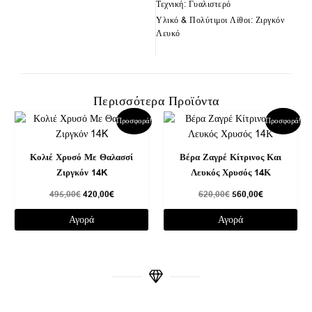
Τεχνική: Γυαλιστερό
Υλικό & Πολύτιμοι Λίθοι: Ζιργκόν
Λευκό
Περισσότερα Προϊόντα
Original
Η
Original
Η
Προσφορά!
Προσφορά!
price
τρέχουσα
price
τρέχουσα
was:
τιμή
was:
τιμή
495,00€.
είναι:
620,00€.
είναι:
Κολιέ Χρυσό Με Θαλασσί
Βέρα Ζαγρέ Κίτρινος Και
420,00€.
560,00€.
Ζιργκόν 14K
Λευκός Χρυσός 14Κ
495,00
€
420,00
€
620,00
€
560,00
€
Αγορά
Αγορά