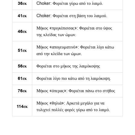
36εκ
Choker: Φοριέται γύρω από το λαιμό.
41εκ
Choker: Φοριέται στη βάση του λαιμού.
Μήκος «πριγκίπισσας»: Φοριέται στο ύψος
46εκ
της κλείδας των ώμων.
Μήκος «απογευματινό»: Φοριέται λίγο κάτω
51εκ
από την κλείδα των ώμων.
56εκ
Φοριέται στο μήκος της λαιμόκοψης
61εκ
Φοριέται λίγο πιο κάτω από τη λαιμόκοψη.
76εκ
Μήκος «όπερας»: Φοριέται πάνω στο στήθος
Μήκος «θηλιά»: Αρκετά μεγάλο για να
114εκ
τυλιχτεί πολλές φορές γύρω από το λαιμό.