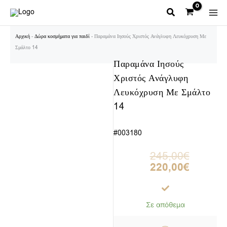
Μετάβαση
στο
περιεχόμενο
Αρχική
-
Δώρα κοσμήματα για παιδί
-
Παραμάνα Ιησούς Χριστός Ανάγλυφη Λευκόχρυση Με
Σμάλτο 14
Παραμάνα Ιησούς
Χριστός Ανάγλυφη
Λευκόχρυση Με Σμάλτο
14
#003180
Original
Η
245,00
€
price
τρέχουσα
220,00
€
was:
τιμή
245,00€.
είναι:
220,00€.
Σε απόθεμα