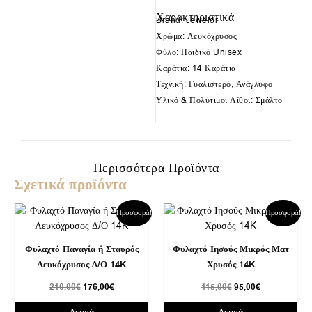
Χαρακτηριστικά
Brand: Jewelor
Χρώμα: Λευκόχρυσος
Φύλο: Παιδικό Unisex
Καράτια: 14 Καράτια
Τεχνική: Γυαλιστερό, Ανάγλυφο
Υλικό & Πολύτιμοι Λίθοι: Σμάλτο
Περισσότερα Προϊόντα
Σχετικά προϊόντα
Original
Η
Original
Η
Προσφορά!
Προσφορά!
price
τρέχουσα
price
τρέχουσα
was:
τιμή
was:
τιμή
210,00€.
είναι:
115,00€.
είναι:
Φυλαχτό Παναγία ή Σταυρός
Φυλαχτό Ιησούς Μικρός Ματ
176,00€.
95,00€.
Λευκόχρυσος Δ/Ο 14K
Χρυσός 14K
210,00
€
176,00
€
115,00
€
95,00
€