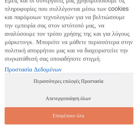
Εμείς και οι συνεργάτες μας χρησιμοποιούμε τις
πληροφορίες που συλλέγονται μέσω των cookies
19,2
60
20
και παρόμοιων τεχνολογιών για να βελτιώσουμε
19,5
61
21
την εμπειρία σας στον ιστότοπό μας, να
αναλύσουμε τον τρόπο χρήσης της και για λόγους
19,8
62
22
μάρκετινγκ. Μπορείτε να μάθετε περισσότερα στην
20
63
23
πολιτική απορρήτου μας και να διαχειριστείτε την
συγκατάθεσή σας οποιαδήποτε στιγμή.
Προστασία Δεδομένων
Περισσότερες επιλογές Προστασία
Απενεργοποίηση όλων
Επιτρέπουν όλα
Αγορά