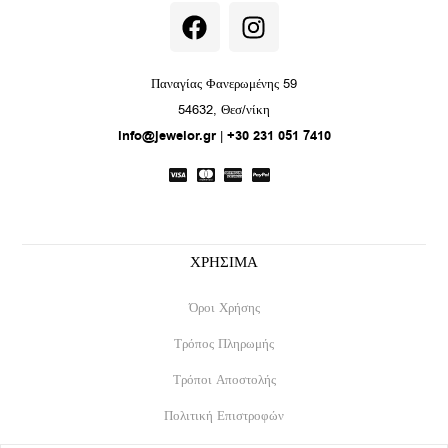
F
I
a
n
c
s
e
t
Παναγίας Φανερωμένης 59
b
a
54632, Θεσ/νίκη
o
g
info@jewelor.gr
|
+30 231 051 7410
o
r
k
a
m
ΧΡΗΣΙΜΑ
Όροι Χρήσης
Τρόπος Πληρωμής
Τρόποι Αποστολής
Πολιτική Επιστροφών