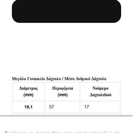
Μεγάλο Γυναικείο Δάχτυλο / Μέσο Ανδρικό Δάχτυλο
Διάμετρος
Περιφέρεια
Νούμερο
(mm)
(mm)
Δαχτυλιδιού
18,1
57
17
18,5
58
18
18,8
59
19